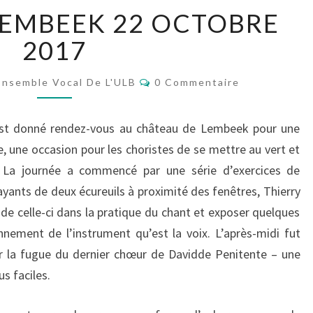
JOURNÉE
LEMBEEK 22 OCTOBRE
À
LEMBEEK
2017
22
OCTOBRE
Commentaires
Ensemble Vocal De L'ULB
0 Commentaire
2017
est donné rendez-vous au château de Lembeek pour une
, une occasion pour les choristes de se mettre au vert et
. La journée a commencé par une série d’exercices de
ayants de deux écureuils à proximité des fenêtres, Thierry
e de celle-ci dans la pratique du chant et exposer quelques
nement de l’instrument qu’est la voix. L’après-midi fut
r la fugue du dernier chœur de Davidde Penitente – une
us faciles.