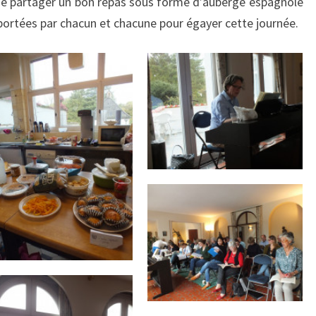
n de partager un bon repas sous forme d’auberge espagnole
portées par chacun et chacune pour égayer cette journée.