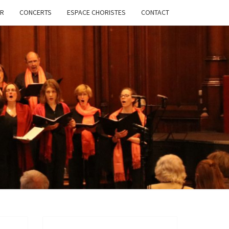
ER
CONCERTS
ESPACE CHORISTES
CONTACT
SEMBLE
AL DE
ULB