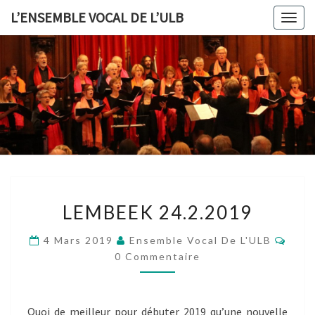
L’ENSEMBLE VOCAL DE L’ULB
Togg
navig
L’ENSEMB
VOCAL 
L’ULB
LEMBEEK
LEMBEEK 24.2.2019
24.2.2019
Comm
4 Mars 2019
Ensemble Vocal De L'ULB
0 Commentaire
Quoi de meilleur pour débuter 2019 qu’une nouvelle