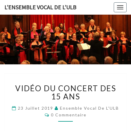
L’ENSEMBLE VOCAL DE L’ULB
Togg
navig
L’ENSEMB
VOCAL 
L’ULB
VIDÉO
VIDÉO DU CONCERT DES
DU
CONCERT
15 ANS
DES
15
23 Juillet 2019
Ensemble Vocal De L'ULB
ANS
Commentaires
0 Commentaire