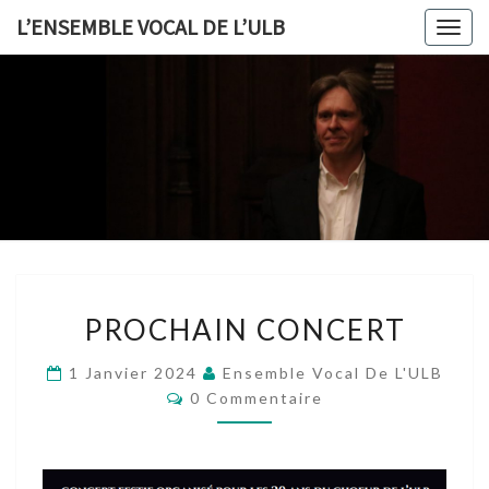
L’ENSEMBLE VOCAL DE L’ULB
Togg
navig
L’ENSEMB
VOCAL 
L’ULB
PROCHAIN
PROCHAIN CONCERT
CONCERT
1 Janvier 2024
Ensemble Vocal De L'ULB
Commentaires
0 Commentaire