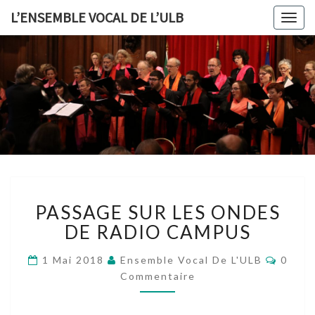
L’ENSEMBLE VOCAL DE L’ULB
Togg
navig
L’ENSEMB
VOCAL 
L’ULB
PASSAGE
PASSAGE SUR LES ONDES
SUR
LES
DE RADIO CAMPUS
ONDES
DE
Comme
1 Mai 2018
Ensemble Vocal De L'ULB
0
RADIO
Commentaire
CAMPUS